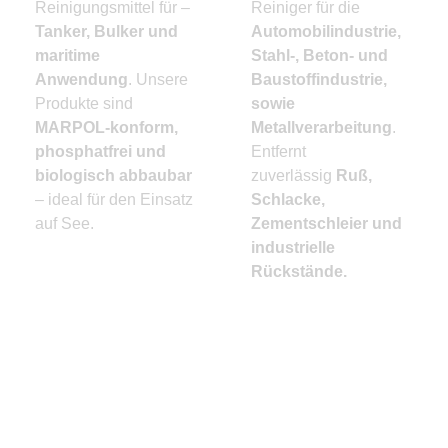
Reinigungsmittel für –
Reiniger für die
Tanker, Bulker und
Automobilindustrie,
maritime
Stahl-, Beton- und
Anwendung
. Unsere
Baustoffindustrie,
Produkte sind
sowie
MARPOL-konform,
Metallverarbeitung
.
phosphatfrei und
Entfernt
biologisch abbaubar
zuverlässig
Ruß,
– ideal für den Einsatz
Schlacke,
auf See.
Zementschleier und
industrielle
Rückstände.
SCHIFFFAHRT
LÖSUNGEN
ANSEHEN
INDUSTRIE
LÖSUNGEN
ANSEHEN