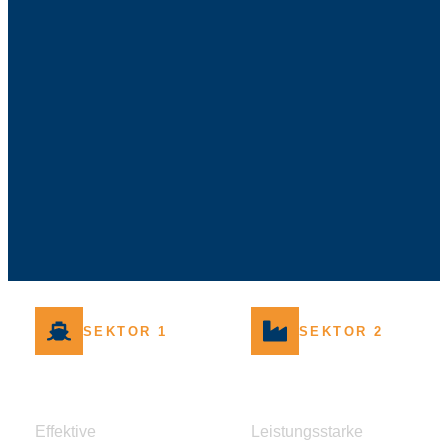
SEKTOR 1
SEKTOR 2
01
02
SCHIFFFAHRT
INDUST
Effektive
Leistungsstarke