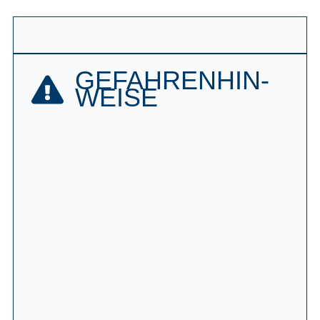
GEFAHREN­HIN­
WEISE