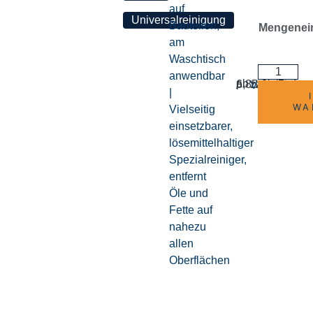
auf
Bauteilen,
Mengenein
am
Waschtisch
anwendbar
ab
Lieferz
6,85
zzgl.
€
/
Versandkost
exkl. MwSt.
l
5-8 Tage
|
WA
Vielseitig
einsetzbarer,
lösemittelhaltiger
Spezialreiniger,
entfernt
Öle und
Fette auf
nahezu
allen
Oberflächen