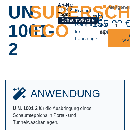
UN
SUPERSC
Art-Nr.:
Mengenei
1413-2
Erzeugt
ab
starken
155,00
1001-
ECO
Reinigungsschaum
Lieferz
für
ab
zzgl.
6,20
€
Versandkost
exkl. MwSt.
/
5-8 Tage
kg
Fahrzeuge
WA
2
ANWENDUNG
U.N. 1001-2
für die Ausbringung eines
Schaumteppichs in Portal- und
Tunnelwaschanlagen.