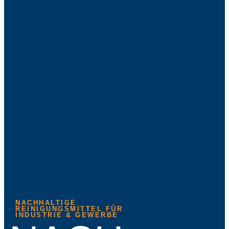
NACHHALTIGE
REINIGUNGSMITTEL FÜR
INDUSTRIE & GEWERBE