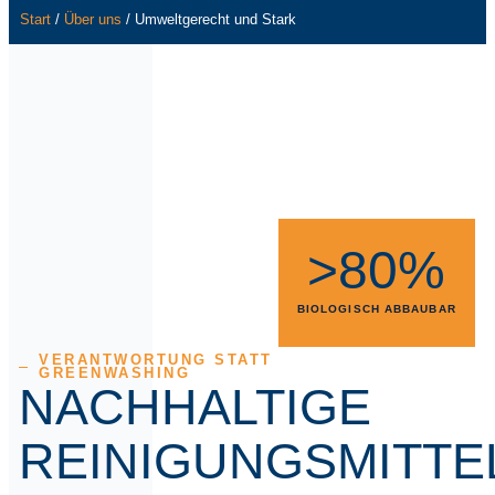
Start
/
Über uns
/ Umweltgerecht und Stark
>80%
BIOLOGISCH ABBAUBAR
VERANTWORTUNG STATT
GREENWASHING
NACHHALTIGE
REINIGUNGSMITTE