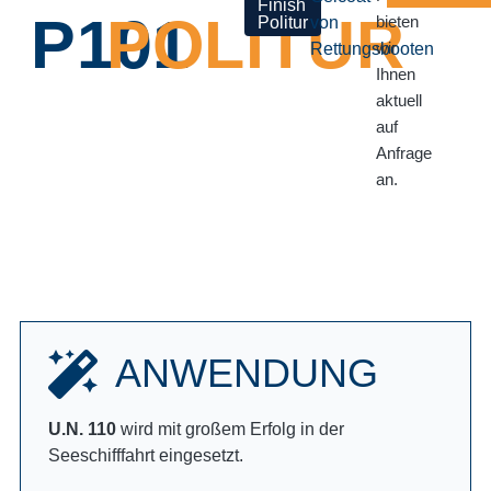
P101
POLITUR
bieten
von
wir
Rettungsbooten
Ihnen
aktuell
auf
Anfrage
an.
ANWENDUNG
U.N. 110
wird mit großem Erfolg in der
Seeschifffahrt eingesetzt.